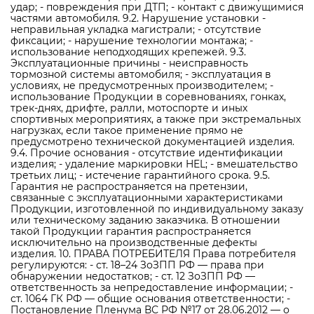
удар; - повреждения при ДТП; - контакт с движущимися
частями автомобиля. 9.2. Нарушение установки -
неправильная укладка магистрали; - отсутствие
фиксации; - нарушение технологии монтажа; -
использование неподходящих крепежей. 9.3.
Эксплуатационные причины - неисправность
тормозной системы автомобиля; - эксплуатация в
условиях, не предусмотренных производителем; -
использование Продукции в соревнованиях, гонках,
трек-днях, дрифте, ралли, мотоспорте и иных
спортивных мероприятиях, а также при экстремальных
нагрузках, если такое применение прямо не
предусмотрено технической документацией изделия.
9.4. Прочие основания - отсутствие идентификации
изделия; - удаление маркировки HEL; - вмешательство
третьих лиц; - истечение гарантийного срока. 9.5.
Гарантия не распространяется на претензии,
связанные с эксплуатационными характеристиками
Продукции, изготовленной по индивидуальному заказу
или техническому заданию заказчика. В отношении
такой Продукции гарантия распространяется
исключительно на производственные дефекты
изделия. 10. ПРАВА ПОТРЕБИТЕЛЯ Права потребителя
регулируются: - ст. 18–24 ЗоЗПП РФ — права при
обнаружении недостатков; - ст. 12 ЗоЗПП РФ —
ответственность за непредоставление информации; -
ст. 1064 ГК РФ — общие основания ответственности; -
Постановление Пленума ВС РФ №17 от 28.06.2012 — о