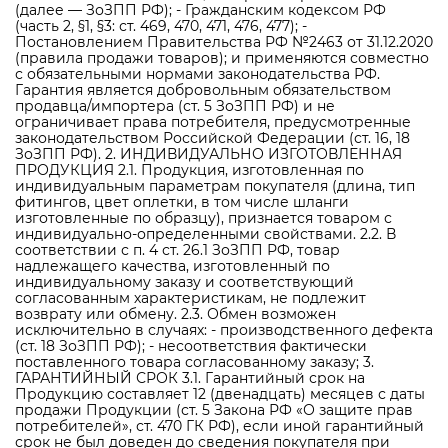
(далее — ЗоЗПП РФ); - Гражданским кодексом РФ
(часть 2, §1, §3: ст. 469, 470, 471, 476, 477); -
Постановлением Правительства РФ №2463 от 31.12.2020
(правила продажи товаров); и применяются совместно
с обязательными нормами законодательства РФ.
Гарантия является добровольным обязательством
продавца/импортера (ст. 5 ЗоЗПП РФ) и не
ограничивает права потребителя, предусмотренные
законодательством Российской Федерации (ст. 16, 18
ЗоЗПП РФ). 2. ИНДИВИДУАЛЬНО ИЗГОТОВЛЕННАЯ
ПРОДУКЦИЯ 2.1. Продукция, изготовленная по
индивидуальным параметрам покупателя (длина, тип
фитингов, цвет оплетки, в том числе шланги
изготовленные по образцу), признается товаром с
индивидуально-определенными свойствами. 2.2. В
соответствии с п. 4 ст. 26.1 ЗоЗПП РФ, товар
надлежащего качества, изготовленный по
индивидуальному заказу и соответствующий
согласованным характеристикам, не подлежит
возврату или обмену. 2.3. Обмен возможен
исключительно в случаях: - производственного дефекта
(ст. 18 ЗоЗПП РФ); - несоответствия фактически
поставленного товара согласованному заказу; 3.
ГАРАНТИЙНЫЙ СРОК 3.1. Гарантийный срок на
Продукцию составляет 12 (двенадцать) месяцев с даты
продажи Продукции (ст. 5 Закона РФ «О защите прав
потребителей», ст. 470 ГК РФ), если иной гарантийный
срок не был доведен до сведения покупателя при