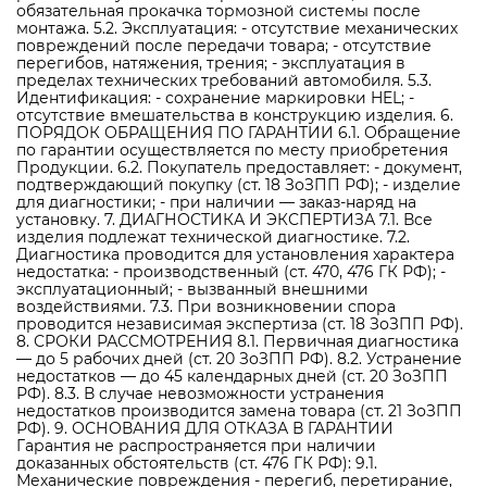
обязательная прокачка тормозной системы после
монтажа. 5.2. Эксплуатация: - отсутствие механических
повреждений после передачи товара; - отсутствие
перегибов, натяжения, трения; - эксплуатация в
пределах технических требований автомобиля. 5.3.
Идентификация: - сохранение маркировки HEL; -
отсутствие вмешательства в конструкцию изделия. 6.
ПОРЯДОК ОБРАЩЕНИЯ ПО ГАРАНТИИ 6.1. Обращение
по гарантии осуществляется по месту приобретения
Продукции. 6.2. Покупатель предоставляет: - документ,
подтверждающий покупку (ст. 18 ЗоЗПП РФ); - изделие
для диагностики; - при наличии — заказ-наряд на
установку. 7. ДИАГНОСТИКА И ЭКСПЕРТИЗА 7.1. Все
изделия подлежат технической диагностике. 7.2.
Диагностика проводится для установления характера
недостатка: - производственный (ст. 470, 476 ГК РФ); -
эксплуатационный; - вызванный внешними
воздействиями. 7.3. При возникновении спора
проводится независимая экспертиза (ст. 18 ЗоЗПП РФ).
8. СРОКИ РАССМОТРЕНИЯ 8.1. Первичная диагностика
— до 5 рабочих дней (ст. 20 ЗоЗПП РФ). 8.2. Устранение
недостатков — до 45 календарных дней (ст. 20 ЗоЗПП
РФ). 8.3. В случае невозможности устранения
недостатков производится замена товара (ст. 21 ЗоЗПП
РФ). 9. ОСНОВАНИЯ ДЛЯ ОТКАЗА В ГАРАНТИИ
Гарантия не распространяется при наличии
доказанных обстоятельств (ст. 476 ГК РФ): 9.1.
Механические повреждения - перегиб, перетирание,