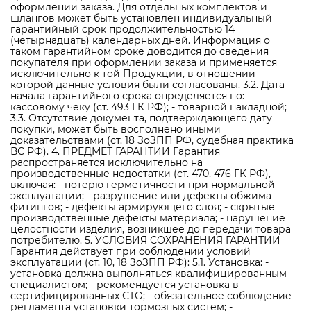
оформлении заказа. Для отдельных комплектов и
шлангов может быть установлен индивидуальный
гарантийный срок продолжительностью 14
(четырнадцать) календарных дней. Информация о
таком гарантийном сроке доводится до сведения
покупателя при оформлении заказа и применяется
исключительно к той Продукции, в отношении
которой данные условия были согласованы. 3.2. Дата
начала гарантийного срока определяется по: -
кассовому чеку (ст. 493 ГК РФ); - товарной накладной;
3.3. Отсутствие документа, подтверждающего дату
покупки, может быть восполнено иными
доказательствами (ст. 18 ЗоЗПП РФ, судебная практика
ВС РФ). 4. ПРЕДМЕТ ГАРАНТИИ Гарантия
распространяется исключительно на
производственные недостатки (ст. 470, 476 ГК РФ),
включая: - потерю герметичности при нормальной
эксплуатации; - разрушение или дефекты обжима
фитингов; - дефекты армирующего слоя; - скрытые
производственные дефекты материала; - нарушение
целостности изделия, возникшее до передачи товара
потребителю. 5. УСЛОВИЯ СОХРАНЕНИЯ ГАРАНТИИ
Гарантия действует при соблюдении условий
эксплуатации (ст. 10, 18 ЗоЗПП РФ): 5.1. Установка: -
установка должна выполняться квалифицированным
специалистом; - рекомендуется установка в
сертифицированных СТО; - обязательное соблюдение
регламента установки тормозных систем; -