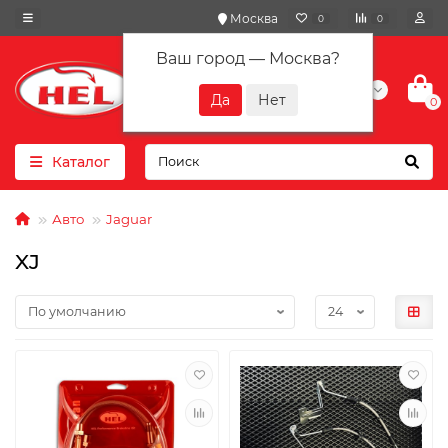
Москва
0
0
Ваш город —
Москва
?
+7(901) 417-10-01
0
Каталог
Авто
Jaguar
XJ