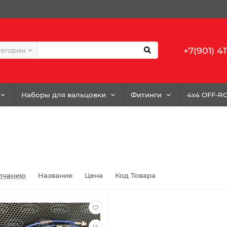
+7(901) 41
тегории
Наборы для вальцовки
Фитинги
4x4 OFF-R
лчанию
Название
Цена
Код Товара