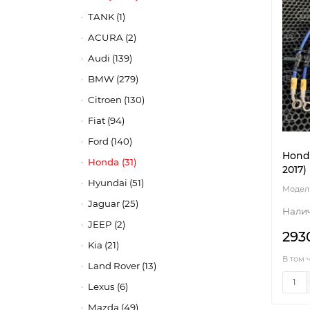
TANK (1)
ACURA (2)
Audi (139)
BMW (279)
Citroen (130)
Fiat (94)
Ford (140)
Honda
Honda (31)
2017)
Hyundai (51)
Jaguar (25)
JEEP (2)
293
Kia (21)
В том 
Land Rover (13)
Lexus (6)
Mazda (49)