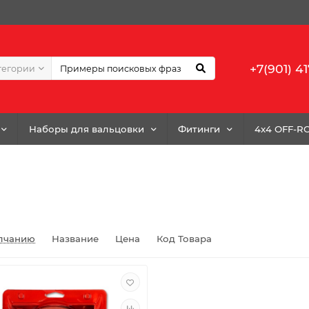
+7(901) 41
тегории
Наборы для вальцовки
Фитинги
4x4 OFF-R
лчанию
Название
Цена
Код Товара