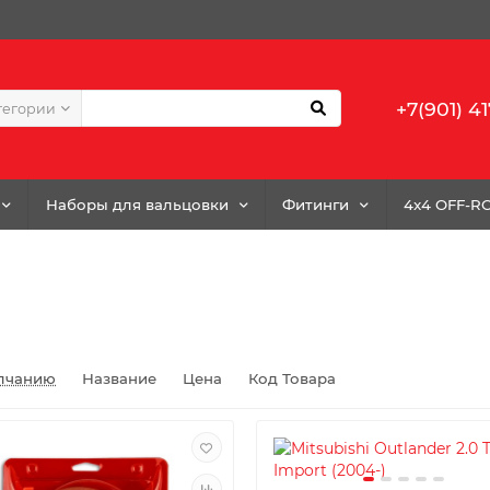
+7(901) 41
тегории
Наборы для вальцовки
Фитинги
4x4 OFF-R
лчанию
Название
Цена
Код Товара