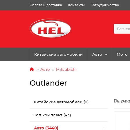
Оплата и доставка
Контакты
Сотрудничество
Все ка
Китайские автомобили
Авто
Мото
Авто
Mitsubishi
Outlander
По умо
Китайские автомобили (0)
Топ комплект (43)
Авто (3440)