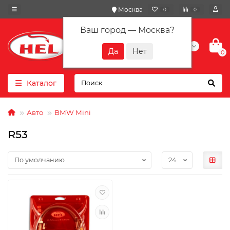
Москва
0
0
Ваш город —
Москва
?
+7(901) 417-10-01
0
Каталог
Авто
BMW Mini
R53