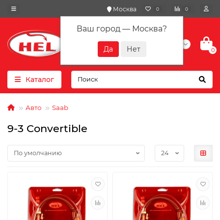
Москва
0
0
Ваш город —
Москва
?
+7(901) 417-10-01
0
Каталог
Авто
Saab
9-3 Convertible