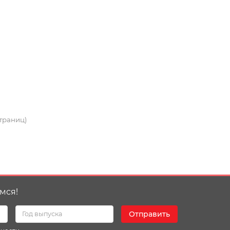
страниц)
мся!
Отправить