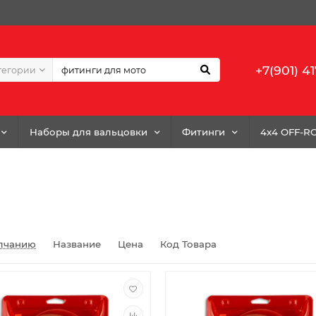
+7(901) 41
тегории
Наборы для вальцовки
Фитинги
4x4 OFF-R
лчанию
Название
Цена
Код Товара