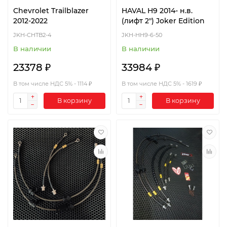
Chevrolet Trailblazer
HAVAL H9 2014- н.в.
2012-2022
(лифт 2") Joker Edition
JKH-CHTB2-4
JKH-HH9-6-50
В наличии
В наличии
23378 ₽
33984 ₽
В том числе НДС 5% - 1114 ₽
В том числе НДС 5% - 1619 ₽
В корзину
В корзину