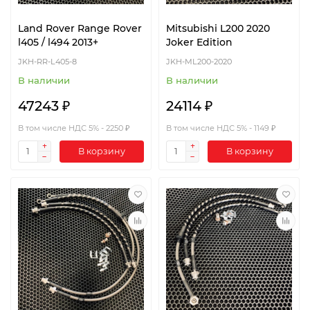
Land Rover Range Rover
Mitsubishi L200 2020
l405 / l494 2013+
Joker Edition
JKH-RR-L405-8
JKH-ML200-2020
В наличии
В наличии
47243 ₽
24114 ₽
В том числе НДС 5% - 2250 ₽
В том числе НДС 5% - 1149 ₽
В корзину
В корзину