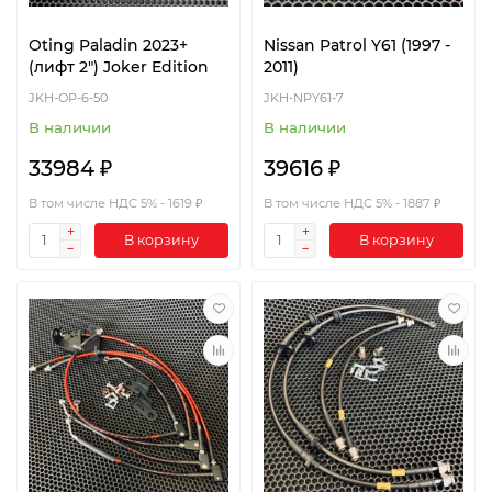
Oting Paladin 2023+
Nissan Patrol Y61 (1997 -
(лифт 2") Joker Edition
2011)
JKH-OP-6-50
JKH-NPY61-7
В наличии
В наличии
33984 ₽
39616 ₽
В том числе НДС 5% - 1619 ₽
В том числе НДС 5% - 1887 ₽
В корзину
В корзину