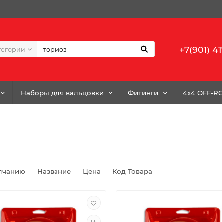
+7(901) 41
тегории
Наборы для вальцовки
Фитинги
4x4 OFF-R
лчанию
Название
Цена
Код Товара