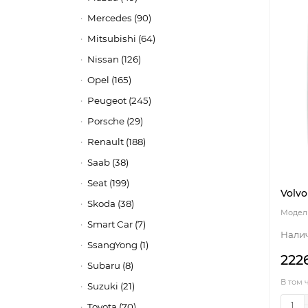
Mercedes (90)
Mitsubishi (64)
Nissan (126)
Opel (165)
Peugeot (245)
Porsche (29)
Renault (188)
Saab (38)
Seat (199)
Volvo
Skoda (38)
Smart Car (7)
SsangYong (1)
222
Subaru (8)
В том 
Suzuki (21)
Toyota (70)