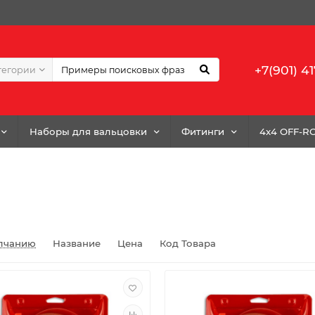
+7(901) 41
тегории
Наборы для вальцовки
Фитинги
4x4 OFF-R
лчанию
Название
Цена
Код Товара