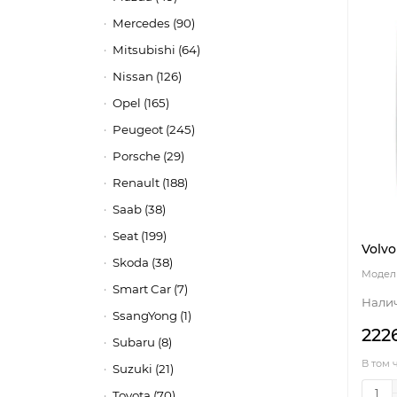
Mercedes (90)
Mitsubishi (64)
Nissan (126)
Opel (165)
Peugeot (245)
Porsche (29)
Renault (188)
Saab (38)
Seat (199)
Volvo
Skoda (38)
Smart Car (7)
SsangYong (1)
222
Subaru (8)
В том 
Suzuki (21)
Toyota (70)