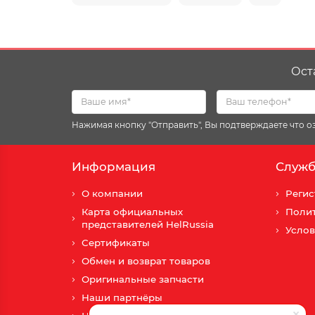
Ост
Нажимая кнопку "Отправить", Вы подтверждаете что 
Информация
Служб
О компании
Регис
Карта официальных
Поли
представителей HelRussia
Услов
Сертификаты
Обмен и возврат товаров
Оригинальные запчасти
Наши партнёры