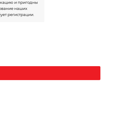
икацию и пригодны
зование наших
бует регистрации.