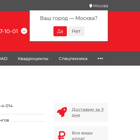
Москва
Ваш город —
Москва
?
7-10-01
0
0
0
OAD
Квадроциклы
Спецтехника
-4-014
Доставим за 3
дня
нгов
Все виды
оплат