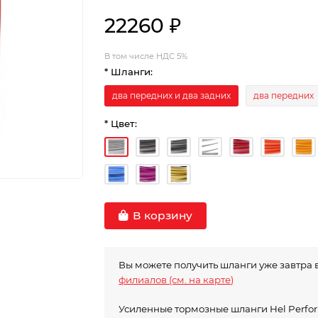
22260 ₽
В том числе НДС 5%
* Шланги:
два передних и два задних
два передних
* Цвет:
В корзину
Вы можете получить шланги уже завтра 
филиалов (см. на карте)
Усиленные тормозные шланги Hel Perf