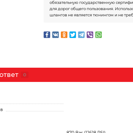
обязательную государственную сертиф
для дорог общего пользования. Исполь
шлангов не является тюнингом и не тре
ответ
0
ов
870 Bar (12618 PSI)