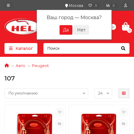
Москва
0
0
Ваш город —
Москва
?
+7(901) 417-10-01
0
Каталог
Авто
Peugeot
107