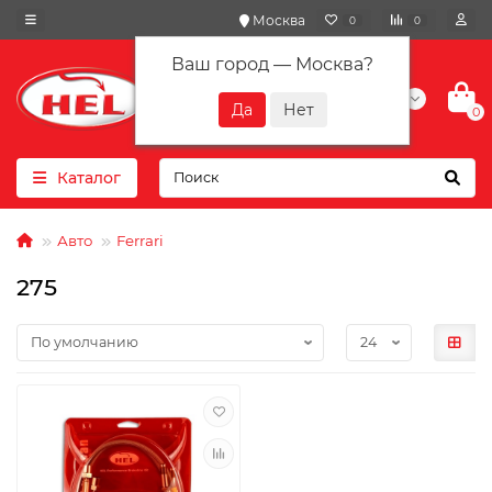
Москва
0
0
Ваш город —
Москва
?
+7(901) 417-10-01
0
Каталог
Авто
Ferrari
275