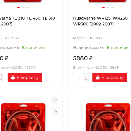
arna TE 310, TE 450, TE 510
Husqvarna WR125, WR250,
-2007)
WR300 (2002-2007)
HBF3004
HBF3005
В наличии
В наличии
0 ₽
5880 ₽
числе НДС 5% - 1960 ₽
В том числе НДС 5% - 280 ₽
В корзину
В корзину