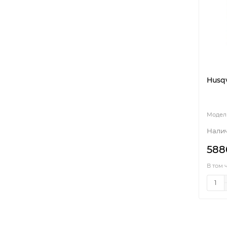
Husqv
588
В том 