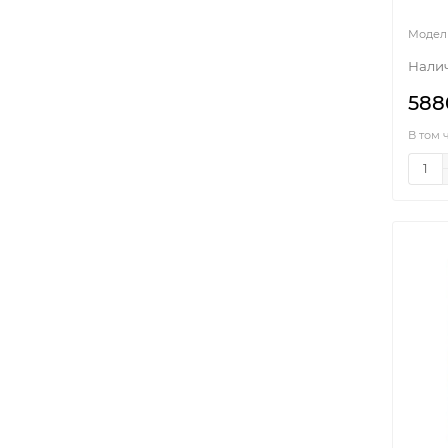
588
В том 