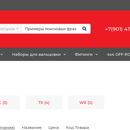
+7(901) 41
тегории
Наборы для вальцовки
Фитинги
4x4 OFF-R
 (3)
TE (4)
WR (5)
лчанию
Название
Цена
Код Товара