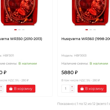
arna WR350 (2010-2013)
Husqvarna WR360 (1998-20
HBF3011
HBF3003
В наличии
В наличии
0 ₽
5880 ₽
числе НДС 5% - 280 ₽
В том числе НДС 5% - 280 ₽
В корзину
В корзину
Показано с 1 по 12 из 12 (всего 1