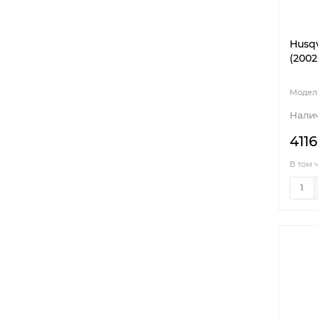
Husqv
(2002
4116
В том 