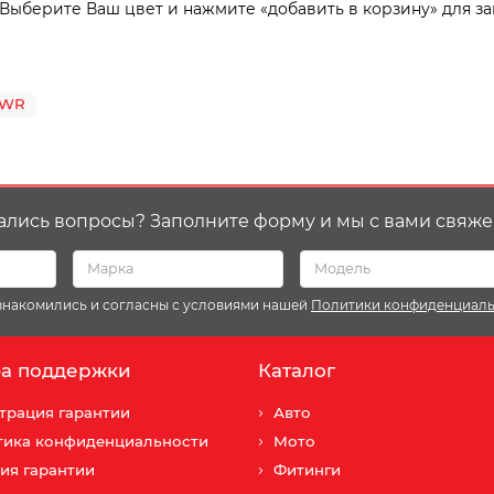
 Выберите Ваш цвет и нажмите «добавить в корзину» для за
WR
ались вопросы? Заполните форму и мы с вами свяже
ознакомились и согласны с условиями нашей
Политики конфиденциал
а поддержки
Каталог
трация гарантии
Авто
тика конфиденциальности
Мото
ия гарантии
Фитинги