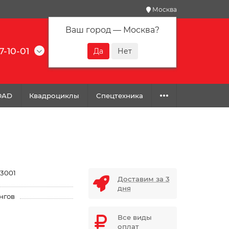
Москва
Ваш город —
Москва
?
7-10-01
0
0
0
OAD
Квадроциклы
Спецтехника
3001
Доставим за 3
дня
нгов
Все виды
оплат