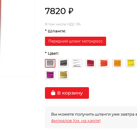
7820 ₽
В том числе НДС 5%
* Шланги:
Передний шланг мотокросс
* Цвет:
В корзину
Вы можете получить шланги уже завтра 
филиалов (см. на карте)