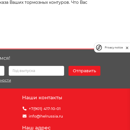
каза Ваших тормозных контуров. Что Вас
Privacy notice
мся!
Отправить
ьности
Наши контакты
+7(901) 417-10-01
info@helrussia.ru
Наш адрес