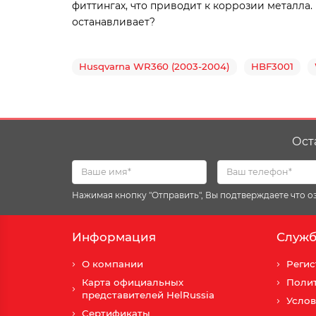
фиттингах, что приводит к коррозии металла.
останавливает?
Husqvarna WR360 (2003-2004)
HBF3001
Ост
Нажимая кнопку "Отправить", Вы подтверждаете что 
Информация
Служб
О компании
Регис
Карта официальных
Поли
представителей HelRussia
Услов
Сертификаты