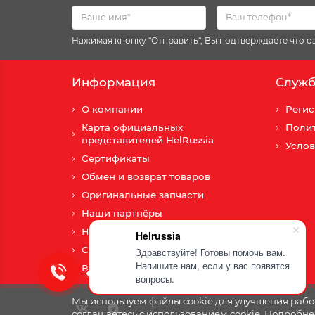
Нажимая кнопку "Отправить", Вы подтверждаете что 
Информация
Служб
О компании
Регис
Карта официальных
Поли
представителей HelRussia
Услов
Сертификаты
Обмен и возврат товаров
Оригинальные запчасти
Наши партнёры
Новости
Helrussia
Сотрудничество
Здравствуйте! Готовы помочь вам.
Напишите нам, если у вас появятся
Вопросы и ответы
вопросы.
Мы используем файлы cookie для улучшения работ
соглашаетесь с использованием cookie. Подробне