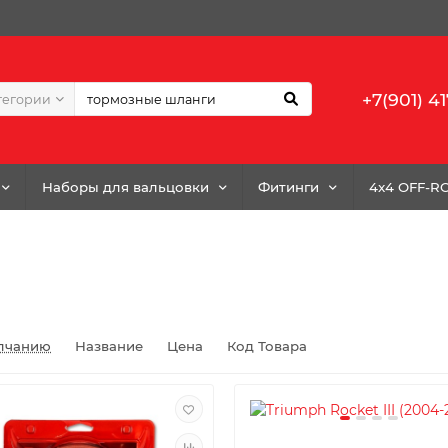
+7(901) 41
тегории
Наборы для вальцовки
Фитинги
4x4 OFF-R
лчанию
Название
Цена
Код Товара