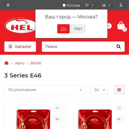
Москва
0
0
Ваш город —
Москва
?
+7(901) 417-10-01
0
Каталог
Авто
BMW
3 Series E46