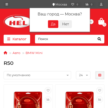
Москва
0
0
Ваш город —
Москва
?
+7(901) 417-10-01
0
Каталог
Авто
BMW Mini
R50