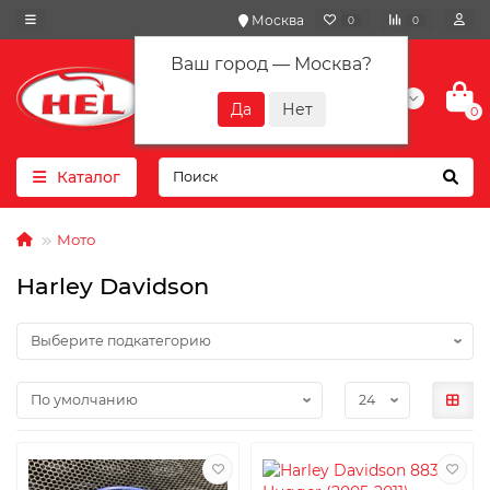
Москва
0
0
Ваш город —
Москва
?
+7(901) 417-10-01
0
Каталог
Мото
Harley Davidson