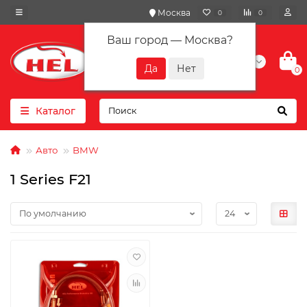
Москва
0
0
Ваш город —
Москва
?
+7(901) 417-10-01
0
Каталог
Авто
BMW
1 Series F21