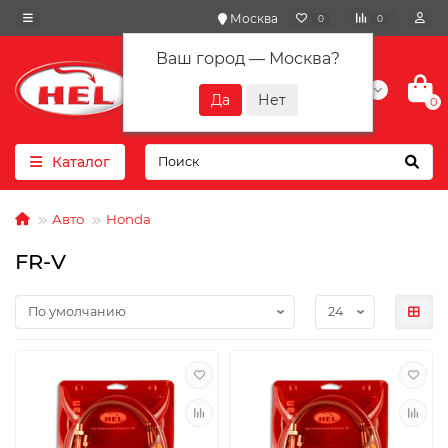
Москва
0
0
Ваш город —
Москва
?
+7(901) 417-10-01
0
Каталог
Авто
Honda
FR-V