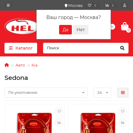
Москва
0
0
Ваш город —
Москва
?
+7(901) 417-10-01
0
Каталог
Авто
Kia
Sedona