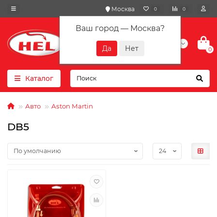
Москва
0
0
Ваш город —
Москва
?
+7(901) 417-10-01
0
Каталог
Авто
Aston Martin
DB5