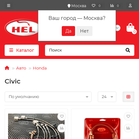
Москва
0
0
Ваш город —
Москва
?
+7(901) 417-10-01
0
Каталог
Авто
Honda
Civic