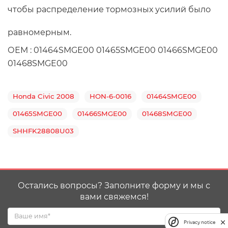
чтобы распределение тормозных усилий было 
равномерным.
ОЕМ : 01464SMGE00 01465SMGE00 01466SMGE00 
01468SMGE00
Honda Civic 2008
HON-6-0016
01464SMGE00
01465SMGE00
01466SMGE00
01468SMGE00
SHHFK28808U03
Остались вопросы? Заполните форму и мы с
вами свяжемся!
Privacy notice