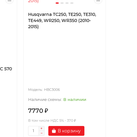
Husqvarna TC250, TE250, TE310,
TE449, WR250, WR350 (2010-
2015)
TC 570
HBC3006
В наличии
7770 ₽
В том числе НДС 5% - 370 ₽
В корзину