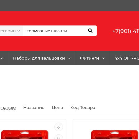
+7(901) 41
тегории
Наборы для вальцовки
Фитинги
4x4 OFF-R
лчанию
Название
Цена
Код Товара