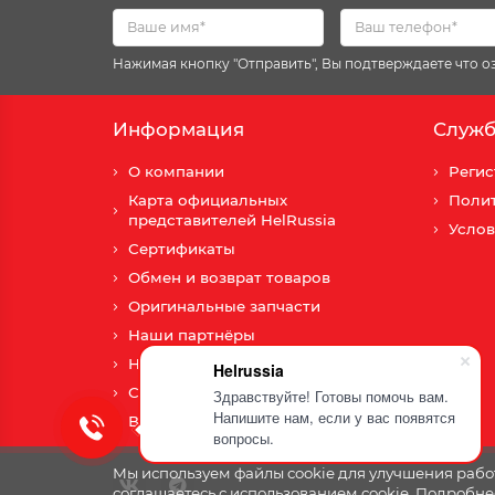
Нажимая кнопку "Отправить", Вы подтверждаете что 
Информация
Служб
О компании
Регис
Карта официальных
Поли
представителей HelRussia
Услов
Сертификаты
Обмен и возврат товаров
Оригинальные запчасти
Наши партнёры
Новости
Helrussia
Сотрудничество
Здравствуйте! Готовы помочь вам.
Напишите нам, если у вас появятся
Вопросы и ответы
вопросы.
Мы используем файлы cookie для улучшения работ
соглашаетесь с использованием cookie. Подробне