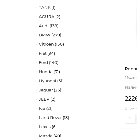
TANK (1)
ACURA (2)
Audi (139)
BMW (279)
Citroen (130)
Fiat (94)
Ford (140)
Renau
Honda (31)
Hyundai (51)
Jaguar (25)
222
JEEP (2)
Kia (21)
В том 
Land Rover (13)
Lexus (6)
Mazda (49)