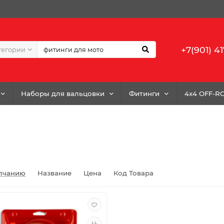
+7(901) 41
тегории
Наборы для вальцовки
Фитинги
4x4 OFF-R
лчанию
Название
Цена
Код Товара