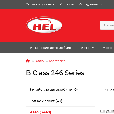
Оплата и доставка
Контакты
Сотрудничество
Все ка
Китайские автомобили
Авто
Мото
Авто
Mercedes
B Class 246 Series
Китайские автомобили (0)
B Clas
Топ комплект (43)
По умо
Авто (3440)