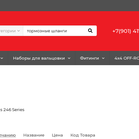
+7(901) 41
тегории
Наборы для вальцовки
Фитинги
4x4 OFF-R
s 246 Series
лчанию
Название
Цена
Код Товара