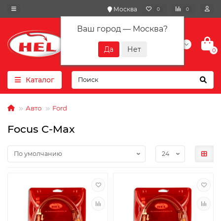
Москва
0
0
Ваш город —
Москва
?
+7(901) 417-10-01
0
Каталог
Авто
Ford
Focus C-Max