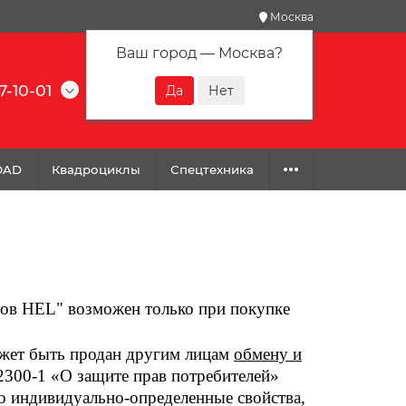
Москва
Ваш город —
Москва
?
7-10-01
0
0
0
OAD
Квадроциклы
Спецтехника
гов HEL" возможен только при покупке
ожет быть продан другим лицам
обмену и
N 2300-1 «О защите прав потребителей»
го индивидуально-определенные свойства,