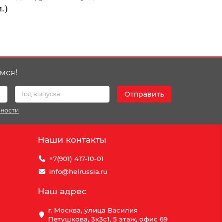
.)
мся!
Отправить
ьности
Наши контакты
+7(901) 417-10-01
info@helrussia.ru
Наш адрес
г. Москва, улица Василия
Петушкова, 3к3c1, 5 этаж, офис 69