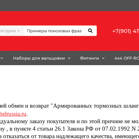
+7(901) 41
тегории
Наборы для вальцовки
Фитинги
4x4 OFF-R
елей обмен и возврат "Армированных тормозных шлан
helrussia.ru
.
идуальному заказу покупателя и по этой причине не м
ну , в пункте 4 статьи 26.1 Закона РФ от 07.02.1992 
ва отказаться от товара надлежащего качества, имеюще