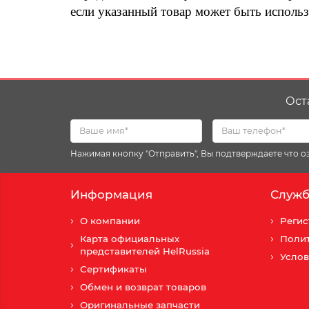
если указанный товар может быть исполь
Ост
Нажимая кнопку "Отправить", Вы подтверждаете что 
Информация
Служб
О компании
Регис
Карта официальных
Поли
представителей HelRussia
Услов
Сертификаты
Обмен и возврат товаров
Оригинальные запчасти