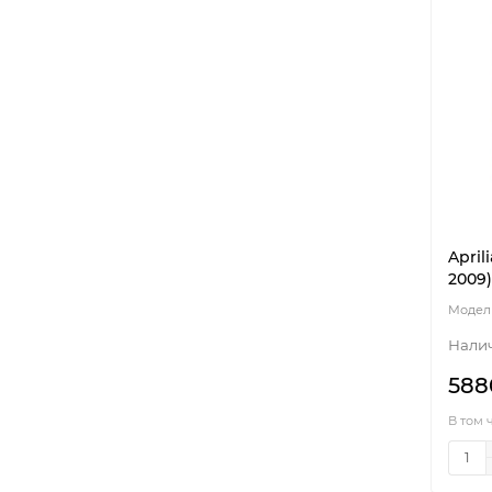
April
2009)
588
В том 