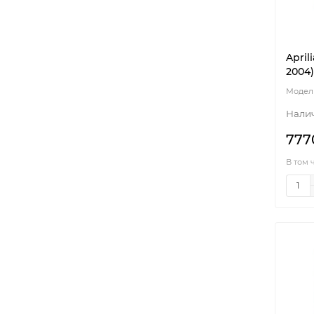
April
2004)
777
В том 