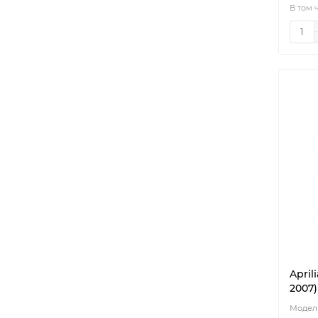
В том 
April
2007)