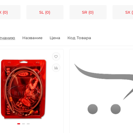
 (0)
SL (0)
SR (0)
SX (
лчанию
Название
Цена
Код Товара