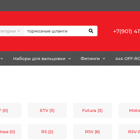
+7(901) 41
тегории
Наборы для вальцовки
Фитинги
4x4 OFF-R
 (0)
ETV (3)
Futura (3)
Moto
ose (0)
RS (2)
RSV (6)
RSV-R