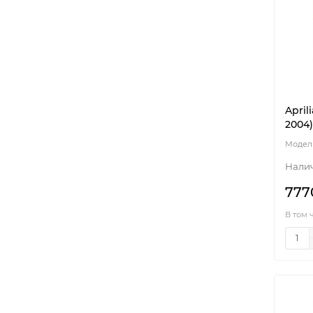
April
2004)
777
В том 