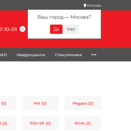
Москва
Ваш город —
Москва
?
7-10-01
0
0
0
OAD
Квадроциклы
Спецтехника
 (0)
MX (0)
Pegaso (2)
 (2)
RSV-SP (0)
RSV4 (2)