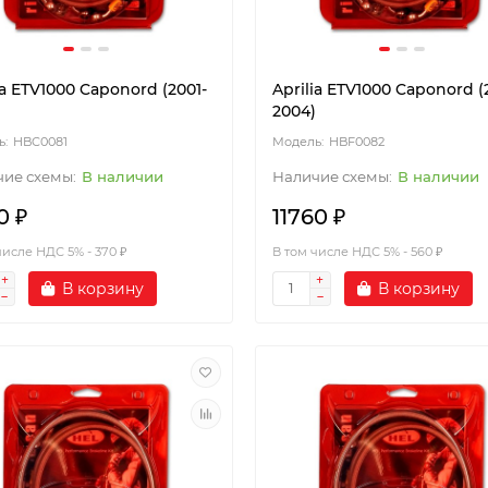
ia ETV1000 Caponord (2001-
Aprilia ETV1000 Caponord (
2004)
HBC0081
HBF0082
В наличии
В наличии
0 ₽
11760 ₽
числе НДС 5% - 370 ₽
В том числе НДС 5% - 560 ₽
В корзину
В корзину