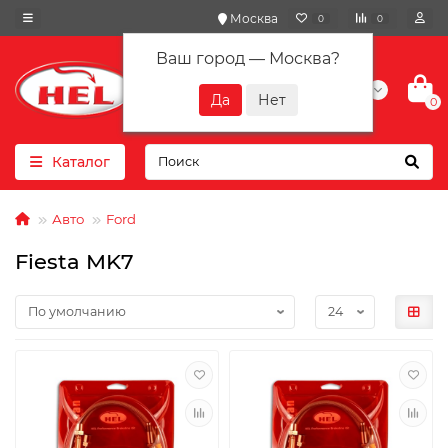
Москва
0
0
Ваш город —
Москва
?
+7(901) 417-10-01
0
Каталог
Авто
Ford
Fiesta MK7