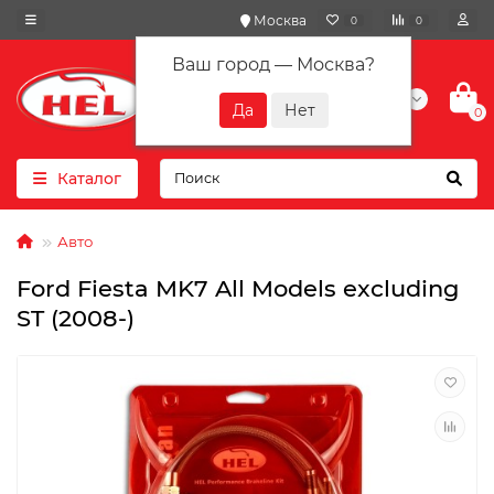
Москва
0
0
Ваш город —
Москва
?
+7(901) 417-10-01
0
Каталог
Авто
Ford Fiesta MK7 All Models excluding
ST (2008-)