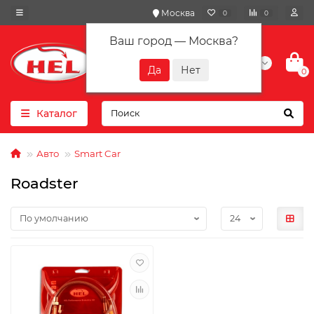
Москва
0
0
Ваш город —
Москва
?
+7(901) 417-10-01
0
Каталог
Авто
Smart Car
Roadster