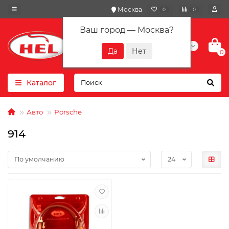
Москва
0
0
Ваш город —
Москва
?
+7(901) 417-10-01
0
Каталог
Авто
Porsche
914