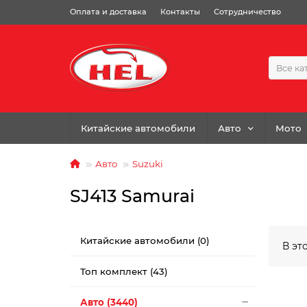
Оплата и доставка
Контакты
Сотрудничество
Все ка
Китайские автомобили
Авто
Мото
Авто
Suzuki
SJ413 Samurai
Китайские автомобили (0)
В эт
Топ комплект (43)
Авто (3440)