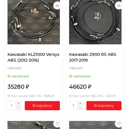
Kawasaki KLZ1000 Versys
Kawasaki Z900 RS ABS
ABS (2012-2016)
2017-2019
HBF4001
HBF4001
В наличии
В наличии
35280 ₽
46620 ₽
В том числе НДС 5% - 1680 ₽
В том числе НДС 5% - 2220 ₽
В корзину
В корзину