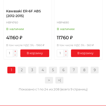
Kawasaki ER-6F ABS
(2012-2015)
HBF4760
HBF4690
В наличии
В наличии
41160 ₽
11760 ₽
В том числе НДС 5% - 1960 ₽
В том числе НДС 5% - 560 ₽
В корзину
В корзину
1
2
3
4
5
6
7
8
9
>
>|
Показано с 1 по 24 из 208 (всего 9 страниц)