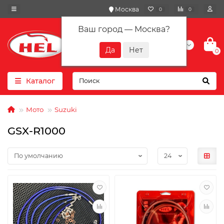
Москва
0
0
Ваш город —
Москва
?
+7(901) 417-10-01
0
Каталог
Мото
Suzuki
GSX-R1000