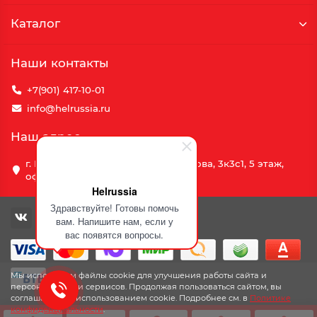
Каталог
Наши контакты
+7(901) 417-10-01
info@helrussia.ru
Наш адрес
г. Москва, улица Василия Петушкова, 3к3c1, 5 этаж,
офис 69
Helrussia
Здравствуйте! Готовы помочь
вам. Напишите нам, если у
вас появятся вопросы.
Мы используем файлы cookie для улучшения работы сайта и
персонализации сервисов. Продолжая пользоваться сайтом, вы
соглашаетесь с использованием cookie. Подробнее см. в
Политике
конфиденциальности
.