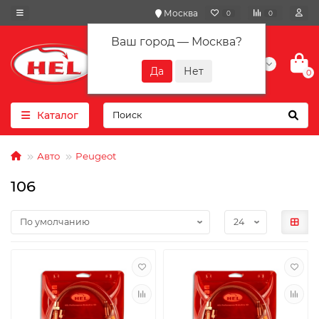
Москва
0
0
Ваш город —
Москва
?
+7(901) 417-10-01
0
Каталог
Авто
Peugeot
106