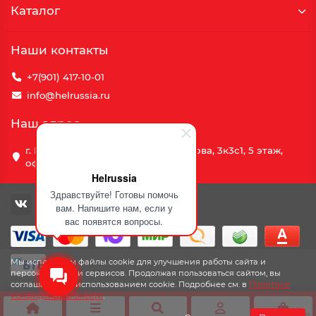
Каталог
Наши контакты
+7(901) 417-10-01
info@helrussia.ru
Наш адрес
г. Москва, улица Василия Петушкова, 3к3c1, 5 этаж,
офис 69
Helrussia
Здравствуйте! Готовы помочь
вам. Напишите нам, если у
вас появятся вопросы.
Мы используем файлы cookie для улучшения работы сайта и
персонализации сервисов. Продолжая пользоваться сайтом, вы
соглашаетесь с использованием cookie. Подробнее см. в
Политике
конфиденциальности
.
0