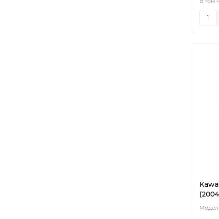
В том 
Kawas
(2004