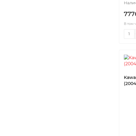
777
В том 
Kawa
(2004