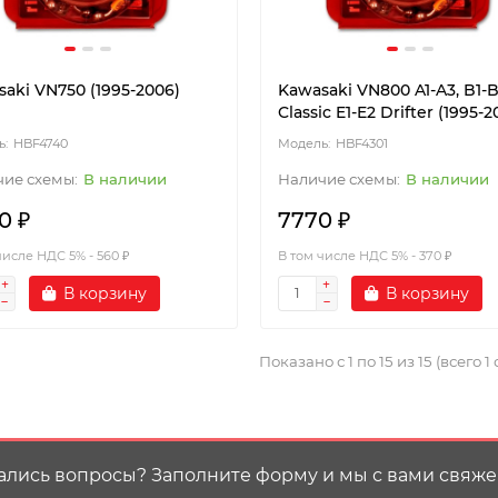
aki VN750 (1995-2006)
Kawasaki VN800 A1-A3, B1-
Classic E1-E2 Drifter (1995-2
HBF4740
HBF4301
В наличии
В наличии
0 ₽
7770 ₽
числе НДС 5% - 560 ₽
В том числе НДС 5% - 370 ₽
В корзину
В корзину
Показано с 1 по 15 из 15 (всего 1
ались вопросы? Заполните форму и мы с вами свяже