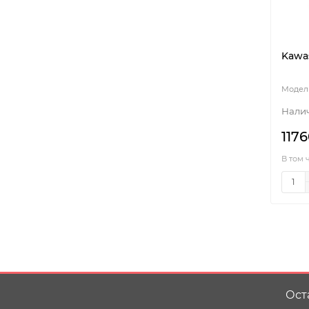
Kawas
1176
В том 
Ост