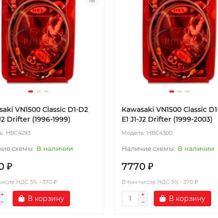
aki VN1500 Classic D1-D2
Kawasaki VN1500 Classic D
J2 Drifter (1996-1999)
E1 J1-J2 Drifter (1999-2003)
HBC4293
HBC4300
В наличии
В наличии
0 ₽
7770 ₽
числе НДС 5% - 370 ₽
В том числе НДС 5% - 370 ₽
В корзину
В корзину