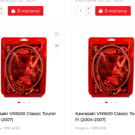
числе НДС 5% - 560 ₽
В том числе НДС 5% - 840 ₽
В корзину
В корзину
aki VN1600 Classic Tourer
Kawasaki VN1600 Classic To
-2007)
Fi (2004-2007)
HBC4658
HBF4658