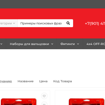
+7(901) 41
тегории
Наборы для вальцовки
Фитинги
4x4 OFF-R
лчанию
Название
Цена
Код Товара