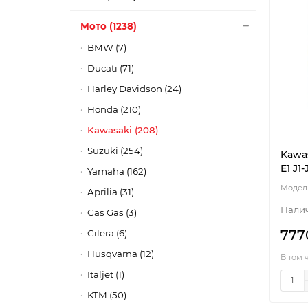
Мото (1238)
BMW (7)
Ducati (71)
Harley Davidson (24)
Honda (210)
Kawasaki (208)
Suzuki (254)
Kawas
E1 J1-
Yamaha (162)
Aprilia (31)
Gas Gas (3)
777
Gilera (6)
Husqvarna (12)
В том 
Italjet (1)
KTM (50)