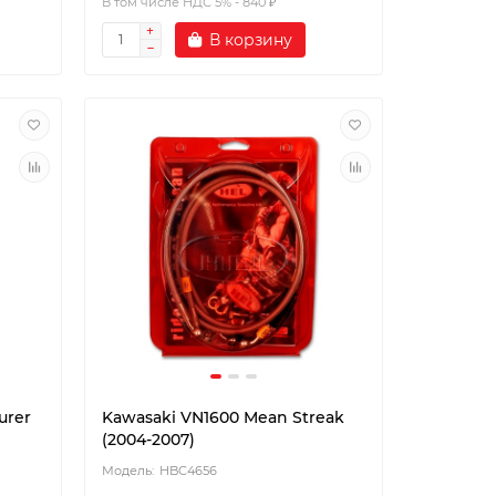
В том числе НДС 5% - 840 ₽
В корзину
urer
Kawasaki VN1600 Mean Streak
(2004-2007)
HBC4656