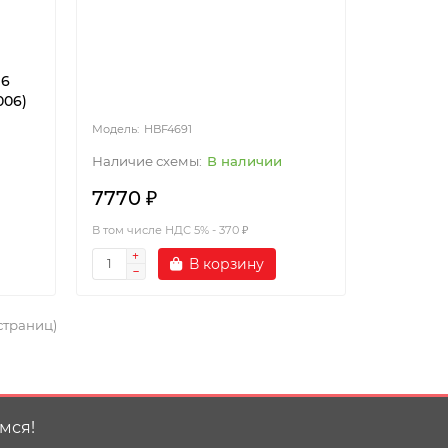
B6
006)
HBF4691
В наличии
7770 ₽
В том числе НДС 5% - 370 ₽
В корзину
 страниц)
мся!