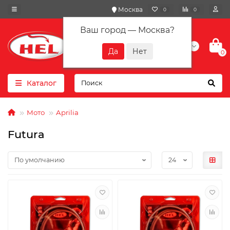
Москва
0
0
Ваш город —
Москва
?
+7(901) 417-10-01
0
Каталог
Мото
Aprilia
Futura