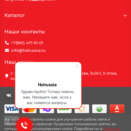
Каталог
Наши контакты
+7(901) 417-10-01
info@helrussia.ru
Наш адрес
г. Москва, улица Василия Петушкова, 3к3c1, 5 этаж,
офис 69
Helrussia
Здравствуйте! Готовы помочь
вам. Напишите нам, если у
вас появятся вопросы.
Мы используем файлы cookie для улучшения работы сайта и
персонализации сервисов. Продолжая пользоваться сайтом, вы
соглашаетесь с использованием cookie. Подробнее см. в
Политике