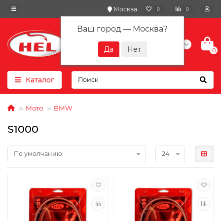
Москва
0
0
Ваш город —
Москва
?
+7(901) 417-10-01
0
Каталог
Мото
BMW
S1000