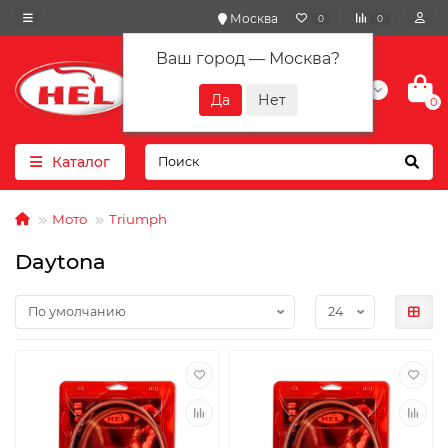
Москва
0
0
Ваш город —
Москва
?
+7(901) 417-10-01
0
Каталог
Мото
Triumph
Daytona