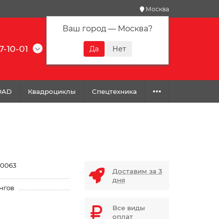
Москва
Ваш город —
Москва
?
7-10-01
0
0
0
OAD
Квадроциклы
Спецтехника
0063
Доставим за 3
дня
нгов
Все виды
оплат