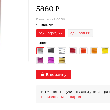
5880 ₽
В том числе НДС 5%
* Шланги:
один передний
один задний
* Цвет:
В корзину
Вы можете получить шланги уже завтра 
филиалов (см. на карте)