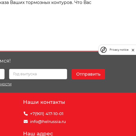
каза Ваших тормозных контуров. Что Вас
Privacy notice
мся!
Отправить
ьности
Наши контакты
+7(901) 417-10-01
info@helrussia.ru
Наш адрес