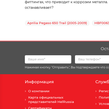
фиттингах, что приводит к коррозии металла.
останавливает?
Aprilia Pegaso 650 Trail (2005-2009)
HBF006
Ост
Нажимая кнопку "Отправить", Вы подтверждаете что 
Информация
Служб
О компании
Регис
Карта официальных
Поли
представителей HelRussia
Услов
Сертификаты