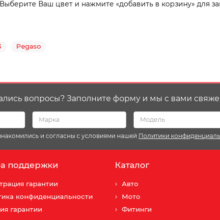
 Выберите Ваш цвет и нажмите «добавить в корзину» для за
3
Pegaso
ались вопросы? Заполните форму и мы с вами свяже
ознакомились и согласны с условиями нашей
Политики конфиденциал
а поддержки
Каталог
трация гарантии
Авто
тика конфиденциальности
Мото
ия гарантии
Фитинги