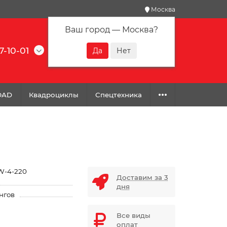
Москва
Ваш город —
Москва
?
7-10-01
0
0
0
OAD
Квадроциклы
Спецтехника
-4-220
Доставим за 3
дня
нгов
Все виды
оплат