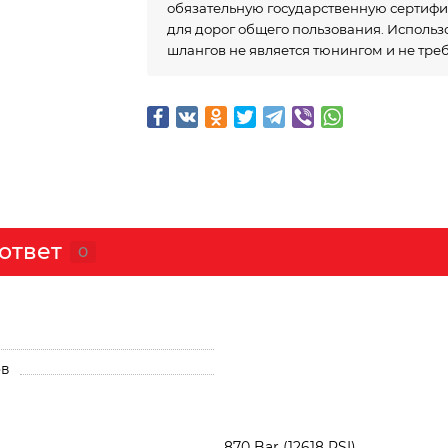
обязательную государственную сертиф
для дорог общего пользования. Исполь
шлангов не является тюнингом и не тре
ответ
0
ов
870 Bar (12618 PSI)