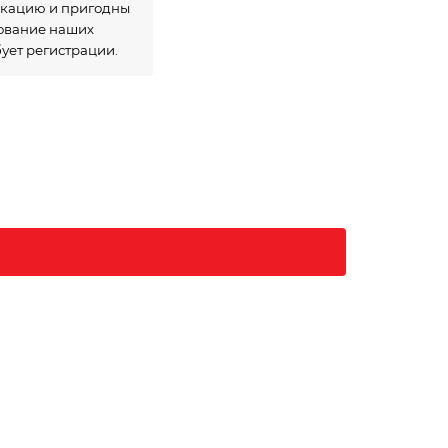
икацию и пригодны
зование наших
бует регистрации.