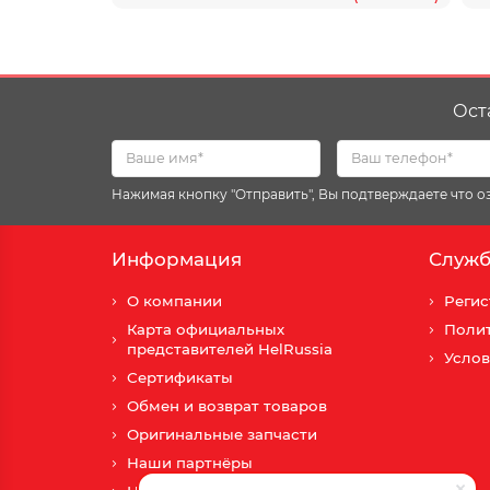
Ост
Нажимая кнопку "Отправить", Вы подтверждаете что 
Информация
Служб
О компании
Регис
Карта официальных
Поли
представителей HelRussia
Услов
Сертификаты
Обмен и возврат товаров
Оригинальные запчасти
Наши партнёры