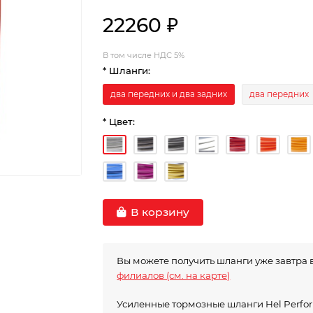
22260 ₽
В том числе НДС 5%
* Шланги:
два передних и два задних
два передних
* Цвет:
В корзину
Вы можете получить шланги уже завтра 
филиалов (см. на карте)
Усиленные тормозные шланги Hel Perf