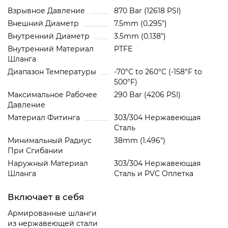
Взрывное Давление
870 Bar (12618 PSI)
Внешний Диаметр
7.5mm (0.295")
Внутренний Диаметр
3.5mm (0.138")
Внутренний Материал
PTFE
Шланга
Диапазон Температуры
-70°C to 260°C (-158°F to
500°F)
Максимальное Рабочее
290 Bar (4206 PSI)
Давление
Материал Фитинга
303/304 Нержавеющая
Сталь
Минимальный Радиус
38mm (1.496")
При Сгибании
Наружный Материал
303/304 Нержавеющая
Шланга
Сталь и PVC Oплетка
Включает в себя
Армированные шланги
из нержавеющей стали